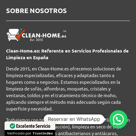
SOBRE NOSOTROS
Clean-Home.es: Referente en Servicios Profesionales de
Limpieza en España
Desde 2015, en Clean-Home.es ofrecemos soluciones de
limpieza especializadas, eficaces y adaptadas tanto a
hogares como a negocios. Estamos especializados en la
limpieza de sofás, alfombras, moquetas, cristales y
ventanas, toldos y en el tratamiento técnico de moho,
aplicando siempre el método más adecuado según cada
superficie y necesidad.
Reservar en WhatsApp
Trabajamos con tecnologías profesionales como limpieza en
Excelente Servicio
húmedo (inyección-extracción), limpieza en seco de baja
humedad y tratamientos antibacterianos y antiácaros,
Verificado por:
Trustindex