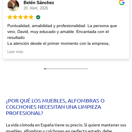
n Sánchez
Marí
ril, 2026
19. Ab
amabilidad y profesionalidad. La persona que
Muy contenta 
muy educado y amable. Encantada con el
atendieron mu
seguro.
desde el primer momento con la empresa,
uy amables y rápidos respondiendo. No los
repetiré sin duda.
¿POR QUÉ LOS MUEBLES, ALFOMBRAS O
COLCHONES NECESITAN UNA LIMPIEZA
PROFESIONAL?
La vida cómoda en España tiene su precio. Si quiere mantener sus
muebles, alfombras y colchones en perfecto estado, debe