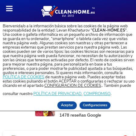
Bienvenida/o a la información básica sobre las cookies de la página web
responsabilidad de la entidad: Levan Khachaturov "
CLEAN-HOME.ES
".
Una cookie o galleta informática es un pequeño archivo de información que
se guarda en tu ordenador, “smartphone” o tableta cada vez que visitas
nuestra página web. Algunas cookies son nuestras y otras pertenecen a
RAZONES PARA REALIZAR LA LIMPIEZA
empresas externas que prestan servicios para nuestra página web. Las
cookies pueden ser de varios tipos: las cookies técnicas son necesarias para
DE MUEBLES, ALFOMBRAS Y
que nuestra página web pueda funcionar, no necesitan de tu autorización y
son las únicas que tenemos activadas por defecto. El resto de cookies sirven
COLCHONES
para mejorar nuestra página, para personalizarla en base a tus
preferencias, o para poder mostrarte publicidad ajustada a tus búsquedas,
Descubra razones para realizar la limpieza de
gustos e intereses personales. Si quieres más información, consulta la
POLÍTICA DE COOKIES
de nuestra página web. Puedes aceptar todas
muebles, alfombras y colchones
estas cookies pulsando el botón ACEPTAR o configurarlas o rechazar su uso
clicando en el apartado
CONFIGURACIÓN DE COOKIES
.. También puede
consultar nuestro
POLÍTICA DE PRIVACIDAD
,
COMPROMISO
.
Clean-Home.es
Aceptar
Configuraciones
1478 reseñas Google