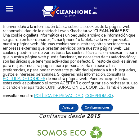
SERVICIO DE LIMPIEZA DE TOLDOS
Bienvenida/o a la información básica sobre las cookies de la página web
responsabilidad de la entidad: Levan Khachaturov "
CLEAN-HOME.ES
".
Servicio profesional de limpieza de toldos
Una cookie o galleta informática es un pequeño archivo de información que
se guarda en tu ordenador, “smartphone” o tableta cada vez que visitas
nuestra página web. Algunas cookies son nuestras y otras pertenecen a
empresas externas que prestan servicios para nuestra página web. Las
cookies pueden ser de varios tipos: las cookies técnicas son necesarias para
EXPERTOS EN LIMPIEZA DE
que nuestra página web pueda funcionar, no necesitan de tu autorización y
TOLDOS A DOMICILIO
son las únicas que tenemos activadas por defecto. El resto de cookies sirven
para mejorar nuestra página, para personalizarla en base a tus
preferencias, o para poder mostrarte publicidad ajustada a tus búsquedas,
TOLDOS | SOMBRILLAS | CARPAS
gustos e intereses personales. Si quieres más información, consulta la
POLÍTICA DE COOKIES
de nuestra página web. Puedes aceptar todas
CRISTALES | PERSIANAS | MUEBLES
estas cookies pulsando el botón ACEPTAR o configurarlas o rechazar su uso
clicando en el apartado
CONFIGURACIÓN DE COOKIES
.. También puede
consultar nuestro
POLÍTICA DE PRIVACIDAD
,
COMPROMISO
.
EXCELENTE
1596 reseñas
Aceptar
Configuraciones
2015
Confianza desde