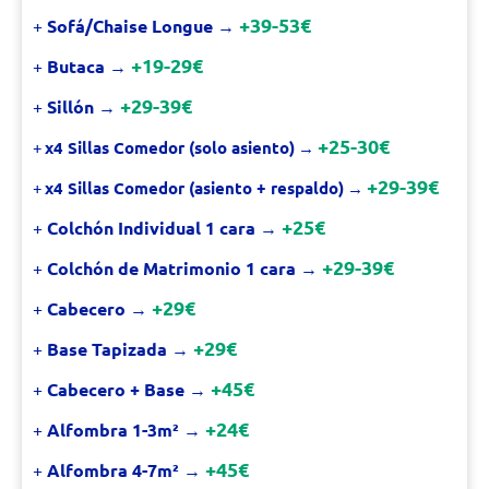
+39-53€
+
Sofá/Chaise Longue
→
+19-29€
+
Butaca
→
+29-39€
+
Sillón
→
+25-30€
+
x4 Sillas Comedor (solo asiento)
→
+29-39€
+
x4 Sillas Comedor (asiento + respaldo)
→
+25€
+
Colchón Individual 1 cara
→
+29-39€
+
Colchón de Matrimonio 1 cara
→
+29€
+
Cabecero
→
+29€
+
Base Tapizada
→
+45€
+
Cabecero + Base
→
+24€
+
Alfombra 1-3m²
→
+45€
+
Alfombra 4-7m²
→