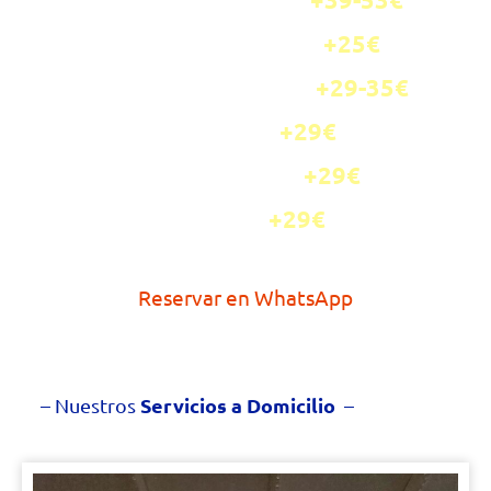
Sofá/ChaiseLongue
→
+
25€
Colchón Individual
→
+29-
35€
Colchón Matrimonio →
+29€
Cabecero
→
+29€
Base Tapizada
→
+29€
Canapé
→
Reservar en WhatsApp
Servicios a Domicilio
– Nuestros
–