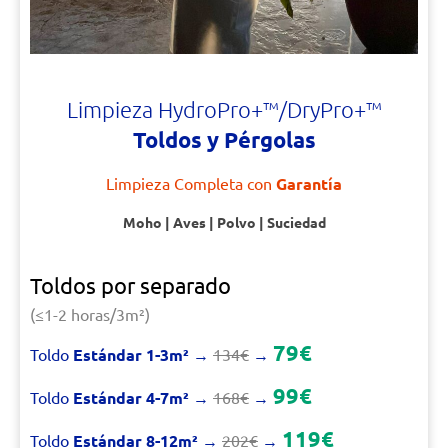
Limpieza HydroPro+™/DryPro+™
Toldos y Pérgolas
Limpieza Completa con
Garantía
Moho | Aves | Polvo | Suciedad
Toldos por separado
(≤1-2 horas/3m²)
79€
Toldo
Estándar 1-3m²
→
134€
→
99€
Toldo
Estándar 4-7m²
→
168€
→
119€
Toldo
Estándar 8-12m²
→
202€
→