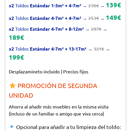
139€
x2
Toldos
Estándar 1-3m² + 4-7m²
→
236€
→
149€
x2
Toldos
Estándar 4-7m² + 4-7m²
→
253€
→
x2
Toldos
Estándar 4-7m² + 8-12m²
→
287€
→
189€
x2
Toldos
Estándar 4-7m² + 13-17m²
→
321€
→
199€
Desplazamineto incluido | Precios fijos
PROMOCIÓN DE SEGUNDA
UNIDAD
Ahorra al añadir más muebles en la misma visita
(incluso de un familiar o amigo que viva cerca)
Opcional para añadir a tu limpieza del toldo: