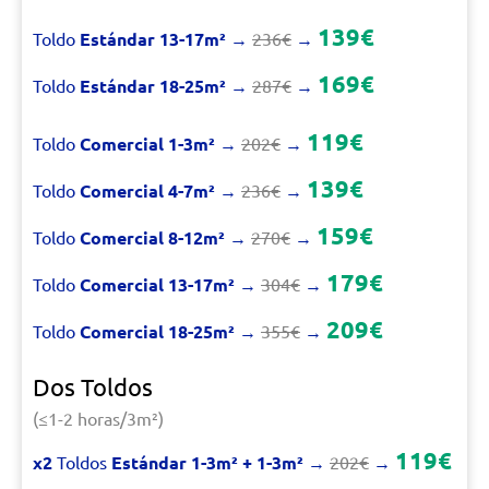
139€
Toldo
Estándar 13-17m²
→
236€
→
169€
Toldo
Estándar 18-25m²
→
287€
→
119€
Toldo
Comercial 1-3m²
→
202€
→
139€
Toldo
Comercial 4-7m²
→
236€
→
159€
Toldo
Comercial 8-12m²
→
270€
→
179€
Toldo
Comercial 13-17m²
→
304€
→
209€
Toldo
Comercial 18-25m²
→
355€
→
Dos Toldos
(≤1-2 horas/3m²)
119€
x2
Toldos
Estándar 1-3m² + 1-3m²
→
202€
→