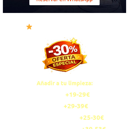
OFERTAS COMBINADAS
Añadir a tu limpieza:
+19-
29€
Butaca
→
+29-
39€
Sillón
→
+25-
30€
x4 Sillas Comedor
→
+39-
53€